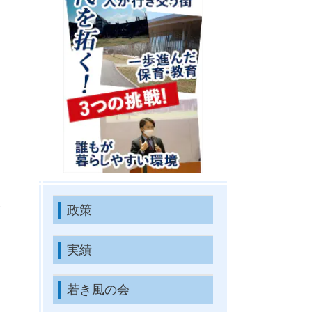
政策
実績
若き風の会