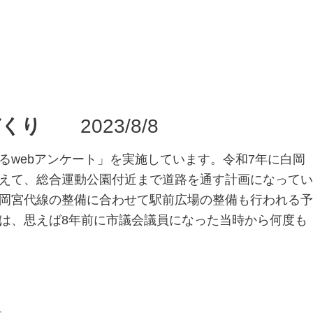
づくり
2023/8/8
る
web
アンケート」を実施しています。令和
7
年に白岡
えて、総合運動公園付近まで道路を通す計画になってい
岡宮代線の整備に合わせて駅前広場の整備も行われる予
は、思えば
8
年前に市議会議員になった当時から何度も
）