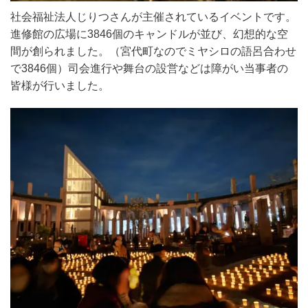
社会福祉法人じりつさんが主催されているイベントです。
進修館の広場に
3846
個のキャンドルが並び、幻想的な空
間が創られました。（宮代町なのでミヤシロの語呂合わせ
で
3846
個）司会進行や舞台の設営などは障がい当事者の
皆様が行いました。