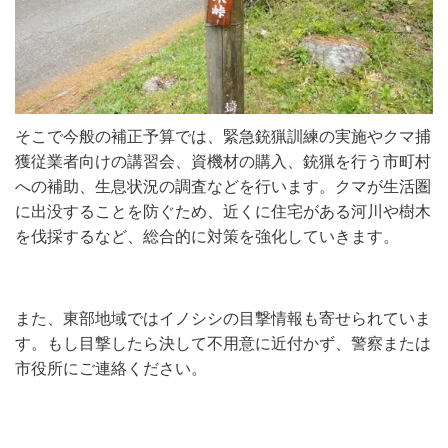
そこで今般の補正予算では、緊急銃猟訓練の実施
や
クマ捕
獲従業者向けの講習会
、資機材の購入、銃猟を行う市町村
への補助、生息状況の調査などを行います。クマが
生活圏
に
出没することを防ぐため、近くに住宅がある河川や樹木
を伐採するなど、総合的に対策を強化していきます。
また、東部地域ではイノシシの目撃情報も寄せられていま
す。もし目撃したら決して不用意に近付かず、警察または
市役所にご連絡ください。