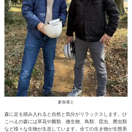
参加者と
森に足を踏み入れると自然と気分がリラックスします。ひ
こべえの森には草花や菌類、微生物、鳥類、昆虫、爬虫類
など様々な生物が生息しています。全ての生き物が生態系