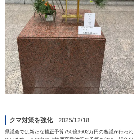
クマ対策を強化
2025/12/18
県議会では新たな補正予算
750
億
9602
万円の審議が行われ