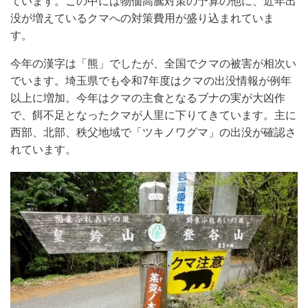
ています。この中には物価高騰対策の予算の他に、近年出
没が増えているクマへの対策費用が盛り込まれていま
す。
今年の漢字は「熊」でしたが、全国でクマの被害が相次い
でいます。埼玉県でも令和
7
年度はクマの出没情報が例年
以上に増加。今年はクマの主食となるブナの実が大凶作
で、餌不足となったクマが人里に下りてきています。主に
西部、北部、秩父地域で「ツキノワグマ」の出没が確認さ
れています。