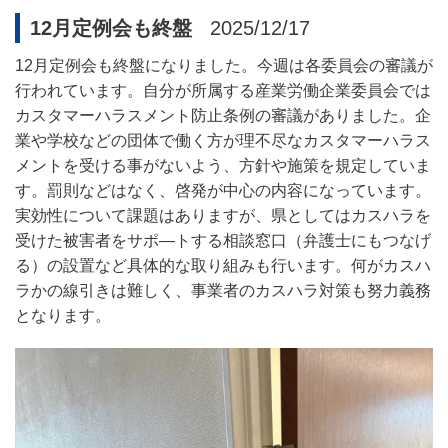
12月定例会も終盤
2025/12/17
12
月定例会も終盤になりました。今週は各委員会の審議が
行われています。自分が所属する産業労働企業委員会では
カスタマーハラスメント防止条例の審議がありました。企
業や学校などの団体で働く方が理不尽なカスタマーハラス
メントを受ける事がないよう、方針や施策を規定していま
す。罰則などはなく、啓発が中心の内容になっています。
実効性について課題はありますが、県としてはカスハラを
受けた被害者をサポ―トする相談窓口（弁護士にもつなげ
る）の設置など具体的な取り組みも行います。何がカスハ
ラかの線引きは難しく、事業者のカスハラ対策も努力義務
となります。