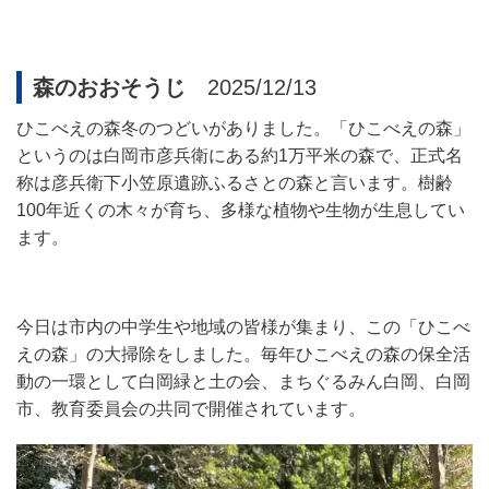
森のおおそうじ
2025/12/13
ひこべえの森冬のつどいがありました。「ひこべえの森」
というのは白岡市彦兵衛にある約
1
万平米の森で、正式名
称は彦兵衛下小笠原遺跡ふるさとの森と言います。樹齢
100
年近くの木々が育ち、多様な植物や生物が生息してい
ます。
今日は市内の中学生や地域の皆様が集まり、この「ひこべ
えの森」の大掃除をしました。毎年ひこべえの森の保全活
動の一環として白岡緑と土の会、まちぐるみん白岡、白岡
市、教育委員会の共同で開催されています。