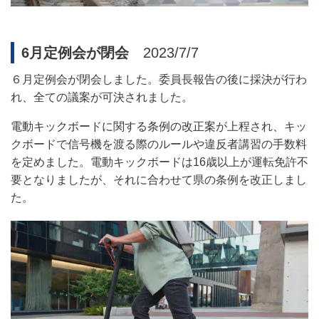
6月定例会が閉会
2023/7/7
６月定例会が閉会しました。委員長報告の後に採決が行わ
れ、全ての議案が可決されました。
電動キックボードに関する条例の改正案
が上程され、キッ
クボードで信号機を渡る際のルールや違反者講習の手数料
を定めました。電動キックボードは
16
歳以上が運転免許不
要となりましたが、それに合わせて県の条例を改正しまし
た
。