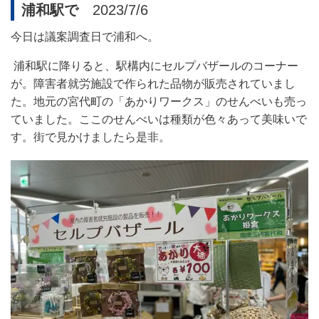
浦和駅で
2023/7/6
今日は議案調査日で浦和へ。
浦和駅に降りると、駅構内にセルプバザールのコーナー
が。障害者就労施設で作られた品物が販売されていまし
た。地元の宮代町の「あかりワークス」のせんべいも売っ
ていました。
ここのせんべいは種類が色々あって美味いで
す
。街で
見かけましたら是非。