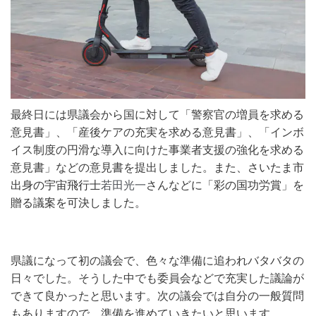
最終日には県議会から国に対して「警察官の増員を求める
意見書」、「産後ケアの充実を求める意見書」、「インボ
イス制度の円滑な導入に向けた事業者支援の強化を求める
意見書」などの意見書を提出しました。
また、
さいたま市
出身の
宇宙飛行士
若田光一
さん
など
に「彩の国功労賞」を
贈る議案を可決しました。
県議になって初の議会で、色々な準備に追われバタバタの
日々でした。そうした中でも委員会などで充実した議論が
できて良かったと思います。次の議会では自分の一般質問
もありますので、準備を進めていきたいと思います。