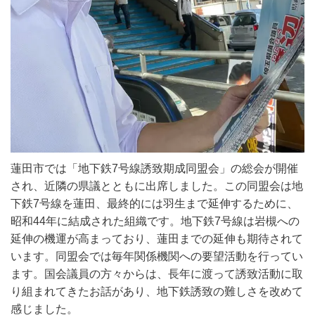
蓮田市では「地下鉄
7
号線誘致期成同盟会」の総会が開催
され、近隣の県議とともに出席しました。この同盟会は地
下鉄
7
号線を蓮田、最終的には羽生まで延伸するために、
昭和
44
年に結成された組織です。地下鉄
7
号線は岩槻への
延伸の機運が高まっており、蓮田までの延伸も期待されて
います。同盟会では毎年関係機関への要望活動を行ってい
ます。国会議員の方々からは、長年に渡って誘致活動に取
り組まれてきたお話があり、地下鉄誘致の難しさを改めて
感じました。